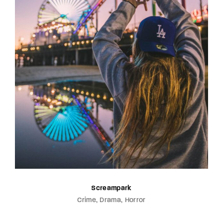
Screampark
Crime
Drama
Horror