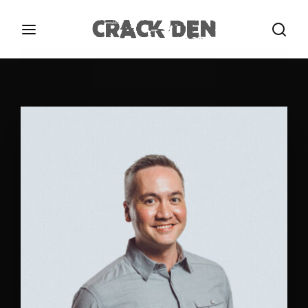
Login
Register
Username or Email Address
Press Enter / Return to begin your search or hit
ESC to close.
Password
SIGN IN
Remember Me