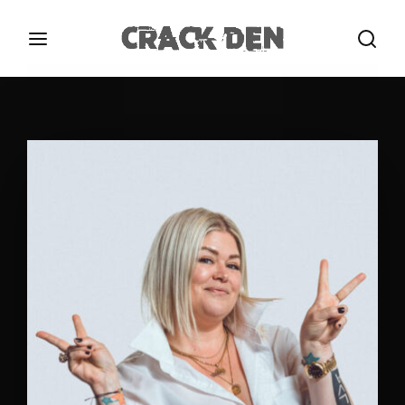
Login
Register
Username or Email Address
Press Enter / Return to begin your search or hit
ESC to close.
Password
SIGN IN
Remember Me