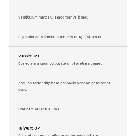
Vestibulum mattis ullamcorper velit sed.
Dignissim cras tincidunt lobortis feugiat vivamus.
Russia: 12+
Donec enim diam vulputate ut pharetra sit amet.
Arcu ac tortor dignissim convallis aenean et tortor at
risus.
Erat nam at lectus urna.
Taiwan: GP
Diam ut venenatis tellus in metus vulputate eu