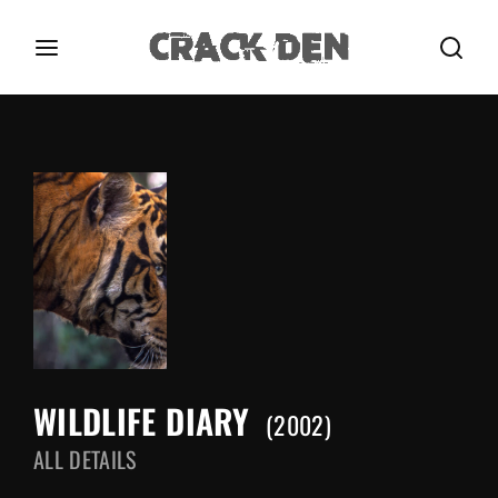
Login
Register
Username or Email Address
Press Enter / Return to begin your search or hit
ESC to close.
Password
WILDLIFE DIARY
SIGN IN
2002
ALL DETAILS
Remember Me