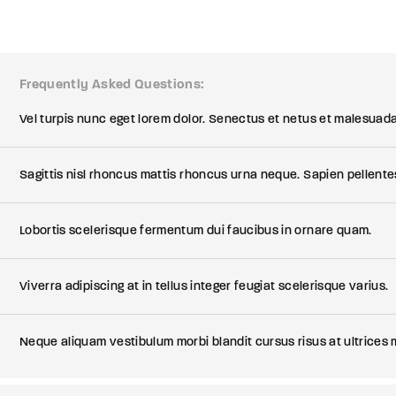
member Me
Frequently Asked Questions
e your login username and password from the welcome lobby, in-wor
Vel turpis nunc eget lorem dolor. Senectus et netus et malesuad
Sagittis nisl rhoncus mattis rhoncus urna neque. Sapien pellente
Lobortis scelerisque fermentum dui faucibus in ornare quam.
Viverra adipiscing at in tellus integer feugiat scelerisque varius.
Neque aliquam vestibulum morbi blandit cursus risus at ultrices m