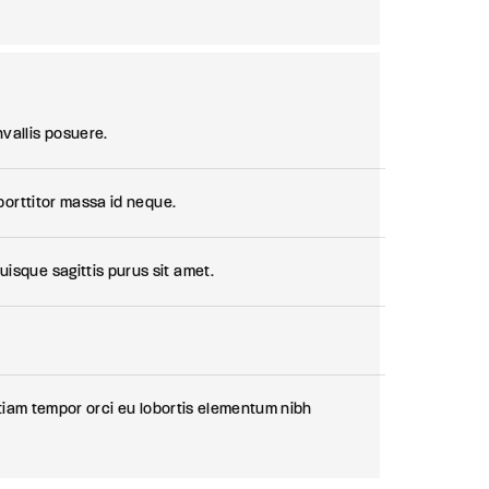
vallis posuere.
 porttitor massa id neque.
isque sagittis purus sit amet.
 etiam tempor orci eu lobortis elementum nibh