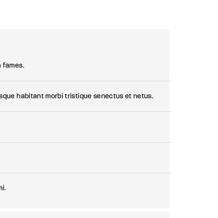
ld.
a fames.
sque habitant morbi tristique senectus et netus.
i.