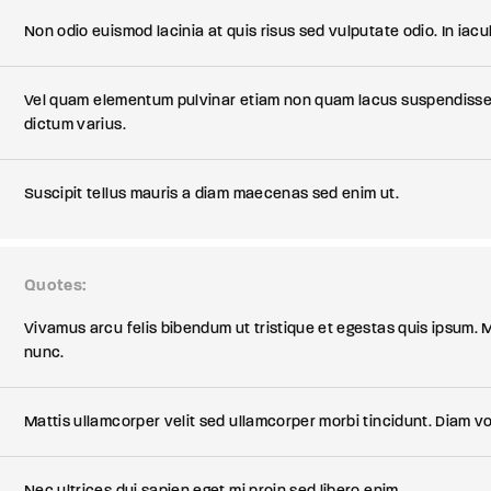
Non odio euismod lacinia at quis risus sed vulputate odio. In iac
Vel quam elementum pulvinar etiam non quam lacus suspendisse 
dictum varius.
Suscipit tellus mauris a diam maecenas sed enim ut.
Quotes
Vivamus arcu felis bibendum ut tristique et egestas quis ipsum. M
nunc.
Mattis ullamcorper velit sed ullamcorper morbi tincidunt. Diam v
Nec ultrices dui sapien eget mi proin sed libero enim.