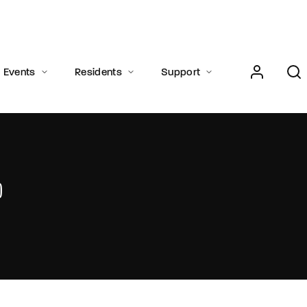
Login
Register
Events
Residents
Support
e or Email Address
Press Enter / Return to begin your search or hit ESC to close.
rd
SIGN IN