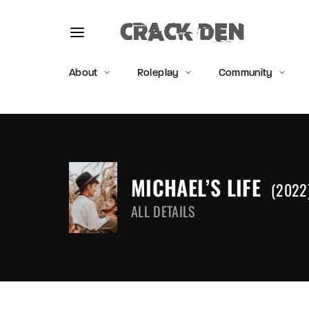
About
Roleplay
Community
Usernam
MICHAEL’S LIFE
2022
ALL DETAILS
Passwo