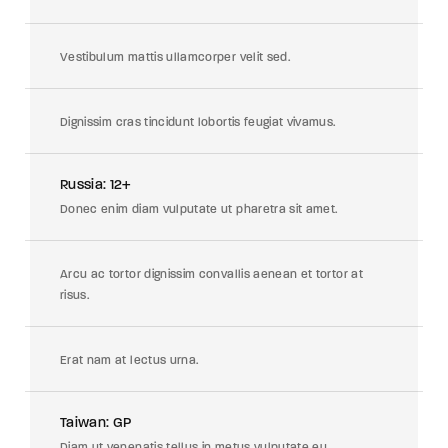
Vestibulum mattis ullamcorper velit sed.
Dignissim cras tincidunt lobortis feugiat vivamus.
Russia: 12+
Donec enim diam vulputate ut pharetra sit amet.
Arcu ac tortor dignissim convallis aenean et tortor at
risus.
Erat nam at lectus urna.
Taiwan: GP
Diam ut venenatis tellus in metus vulputate eu