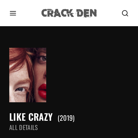
Login
Register
Username or Email Address
Press Enter / Return to begin your search or hit
ESC to close.
Password
LIKE CRAZY
SIGN IN
2019
ALL DETAILS
Remember Me