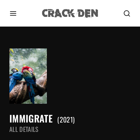
Login
Register
Username or Email Address
Press Enter / Return to begin your search or hit
ESC to close.
Password
IMMIGRATE
SIGN IN
2021
ALL DETAILS
Remember Me