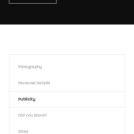
Retrieve your login username and password from
the welcome lobby, in-world.
Filmography
Personal Details
Publicity
Did You Know?
Sites