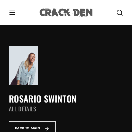
Login
Register
Username or Email Address
Press Enter / Return to begin your search or hit
ESC to close.
Password
ROSARIO SWINTON
ALL DETAILS
SIGN IN
Remember Me
BACK TO MAIN