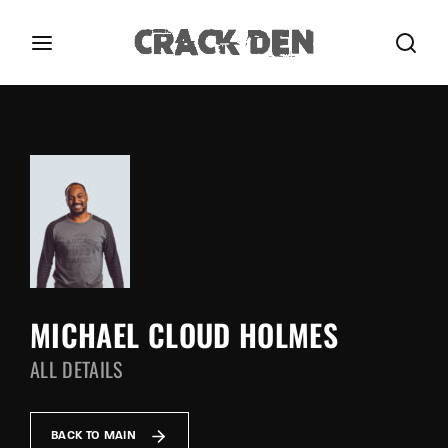
Login
Register
Username or Email Address
Press Enter / Return to begin your search or hit
ESC to close.
Password
MICHAEL CLOUD HOLMES
ALL DETAILS
SIGN IN
Remember Me
BACK TO MAIN