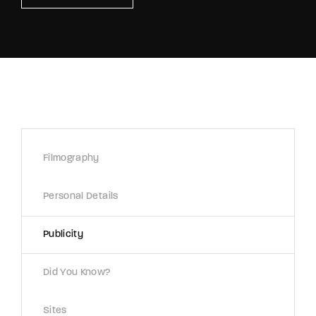
Retrieve your login username and password from
the welcome lobby, in-world.
Filmography
Personal Details
Publicity
Did You Know?
Sites