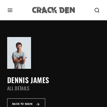
Login
Register
Username or Email Address
Press Enter / Return to begin your search or hit
ESC to close.
Password
DENNIS JAMES
ALL DETAILS
SIGN IN
Remember Me
BACK TO MAIN