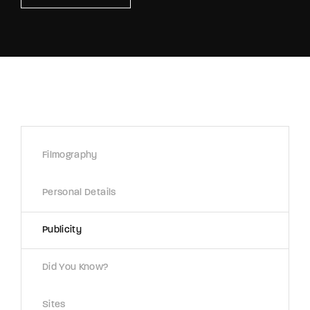
Retrieve your login username and password from
the welcome lobby, in-world.
Filmography
Personal Details
Publicity
Did You Know?
Sites